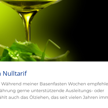
 Nulltarif
rif Während meiner Basenfasten Wochen empfehl
ährung gerne unterstützende Ausleitungs- oder
lt auch das Ölziehen, das seit vielen Jahren im