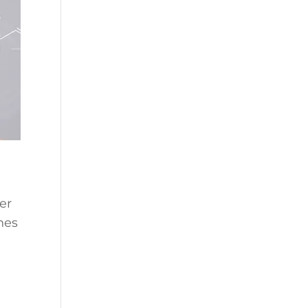
er
nes