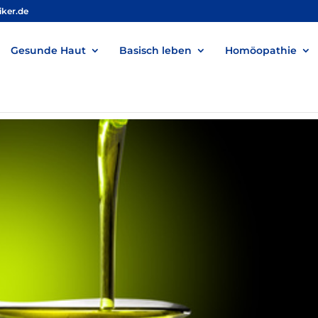
iker.de
Gesunde Haut
Basisch leben
Homöopathie