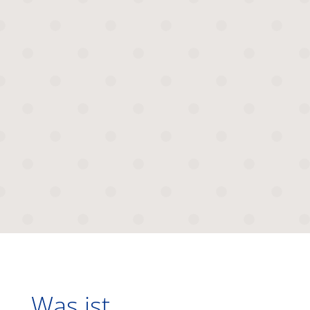
kaum anerkannt. Der Gesetzgeber erkennt
sie dagegen als besondere Therapierichtung
an, hat die Homöopathie in das
Arzneimittelgesetz aufgenommen, regelt im
homöopathischen Arzneibuch die
Herstellung, monographiert die Inhaltsstoffe
und regelt auch die Qualitätsparameter.
Was ist