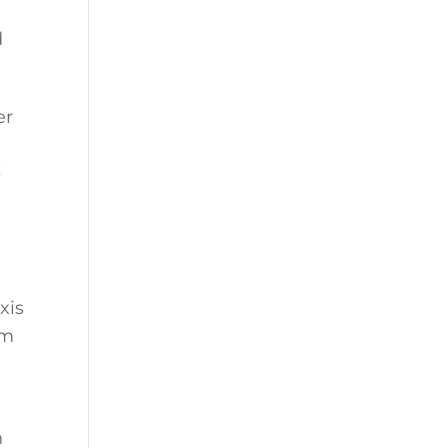
d
er
!
xis
am
n