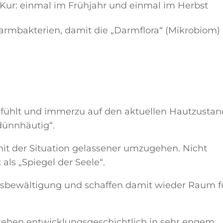
 Kur: einmal im Frühjahr und einmal im Herbst
Darmbakterien, damit die „Darmflora“ (Mikrobiom)
l fühlt und immerzu auf den aktuellen Hautzusta
 „dünnhäutig“.
 mit der Situation gelassener umzugehen. Nicht
ls „Spiegel der Seele“.
essbewältigung und schaffen damit wieder Raum f
tehen entwicklungsgeschichtlich in sehr engem