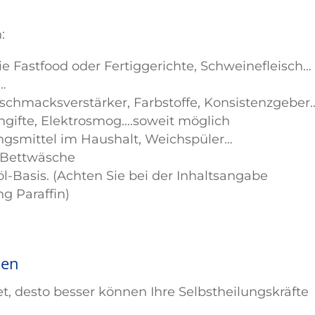
:
ie Fastfood oder Fertiggerichte, Schweinefleisch…
n…
schmacksverstärker, Farbstoffe, Konsistenzgeber
ngifte, Elektrosmog….soweit möglich
gsmittel im Haushalt, Weichspüler…
, Bettwäsche
l-Basis. (Achten Sie bei der Inhaltsangabe
g Paraffin)
ken
t, desto besser können Ihre Selbstheilungskräfte